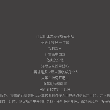
可以用冰冻梭子蟹煮粥吗
英语手抄报 一年级
舞的部首
儿童画中国龙
蒸肉怎么做
洋葱去味除甲醛吗
6英寸是多少厘米蛋糕够几个人
大学主持词开场白
食草动物有哪些
巴西狂欢节几月几日
服务，提供的行情数据以及其它资料仅作为用户获取信息之目的，并不构
残缺、延时、错误所产生任何后果概不承担任何责任。市场有风险，投资